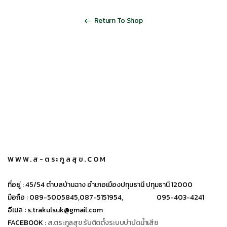
Return To Shop
WWW.ส-ตระกูลสุข.COM
ที่อยู่ :
45/54 ตำบลบ้านฉาง อำเภอเมืองปทุมธานี ปทุมธานี 12000
มือถือ :
089-5005845,
087-5151954,
095-403-4241
อีเมล :
s.trakulsuk@gmail.com
FACEBOOK :
ส.ตระกูลสุข รับติดตั้งระบบบำบัดน้ำเสีย