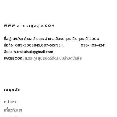
WWW.ส-ตระกูลสุข.COM
ที่อยู่ :
45/54 ตำบลบ้านฉาง อำเภอเมืองปทุมธานี ปทุมธานี 12000
มือถือ :
089-5005845,
087-5151954,
095-403-4241
อีเมล :
s.trakulsuk@gmail.com
FACEBOOK :
ส.ตระกูลสุข รับติดตั้งระบบบำบัดน้ำเสีย
เมนูหลัก
หน้าแรก
เกี่ยวกับเรา