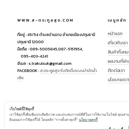
WWW.ส-ตระกูลสุข.COM
เมนูหลัก
หน้าแรก
ที่อยู่ :
45/54 ตำบลบ้านฉาง อำเภอเมืองปทุมธานี
ปทุมธานี 12000
เกี่ยวกับเรา
มือถือ :
089-5005845,
087-5151954,
สินค้าทั้งห
095-403-4241
ผลงานที่ผ่
อีเมล :
s.trakulsuk@gmail.com
ติดต่อเรา
FACEBOOK :
ส.ตระกูลสุข รับติดตั้งระบบบำบัดน้ำ
เสีย
นโยบายความ
เว็บไซต์นี้ใช้คุกกี้
เราใช้คุกกี้เพื่อเพิ่มประสิทธิภาพ และประสบการณ์ที่ดีในการใช้งานเว็บไซต์ คุณสา
ยินยอมการใช้คุกกี้ได้ โดยคลิก "การตั้งค่าคุกกี้"
นโยบายคุกกี้