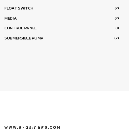
FLOAT SWITCH
(2)
MEDIA
(2)
CONTROL PANEL
(1)
SUBMERSIBLE PUMP
(7)
WWW.ส-ตระกูลสุข.COM