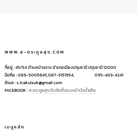
WWW.ส-ตระกูลสุข.COM
ที่อยู่ :
45/54 ตำบลบ้านฉาง อำเภอเมืองปทุมธานี ปทุมธานี 12000
มือถือ :
089-5005845,
087-5151954,
095-403-4241
อีเมล :
s.trakulsuk@gmail.com
FACEBOOK :
ส.ตระกูลสุข รับติดตั้งระบบบำบัดน้ำเสีย
เมนูหลัก