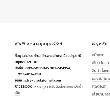
WWW.ส-ตระกูลสุข.COM
เมนูหลัก
หน้าแรก
ที่อยู่ :
45/54 ตำบลบ้านฉาง อำเภอเมืองปทุมธานี
ปทุมธานี 12000
เกี่ยวกับเรา
มือถือ :
089-5005845,
087-5151954,
สินค้าทั้งห
095-403-4241
ผลงานที่ผ่
อีเมล :
s.trakulsuk@gmail.com
ติดต่อเรา
FACEBOOK :
ส.ตระกูลสุข รับติดตั้งระบบบำบัดน้ำ
เสีย
นโยบายความ