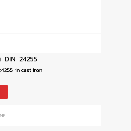
น DIN 24255
255 in cast iron
UMP