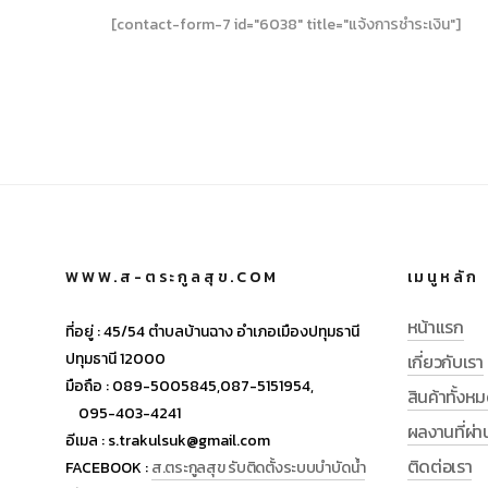
[contact-form-7 id="6038" title="แจ้งการชำระเงิน"]
WWW.ส-ตระกูลสุข.COM
เมนูหลัก
หน้าแรก
ที่อยู่ :
45/54 ตำบลบ้านฉาง อำเภอเมืองปทุมธานี
ปทุมธานี 12000
เกี่ยวกับเรา
มือถือ :
089-5005845,
087-5151954,
สินค้าทั้งห
095-403-4241
ผลงานที่ผ่
อีเมล :
s.trakulsuk@gmail.com
ติดต่อเรา
FACEBOOK :
ส.ตระกูลสุข รับติดตั้งระบบบำบัดน้ำ