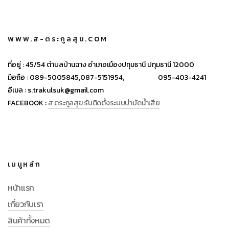
WWW.ส-ตระกูลสุข.COM
ที่อยู่ :
45/54 ตำบลบ้านฉาง อำเภอเมืองปทุมธานี ปทุมธานี 12000
มือถือ :
089-5005845,
087-5151954,
095-403-4241
อีเมล :
s.trakulsuk@gmail.com
FACEBOOK :
ส.ตระกูลสุข รับติดตั้งระบบบำบัดน้ำเสีย
เมนูหลัก
หน้าแรก
เกี่ยวกับเรา
สินค้าทั้งหมด