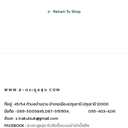
Return To Shop
WWW.ส-ตระกูลสุข.COM
ที่อยู่ :
45/54 ตำบลบ้านฉาง อำเภอเมืองปทุมธานี ปทุมธานี 12000
มือถือ :
089-5005845,
087-5151954,
095-403-4241
อีเมล :
s.trakulsuk@gmail.com
FACEBOOK :
ส.ตระกูลสุข รับติดตั้งระบบบำบัดน้ำเสีย