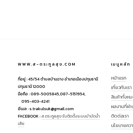
WWW.ส-ตระกูลสุข.COM
เมนูหลัก
หน้าแรก
ที่อยู่ :
45/54 ตำบลบ้านฉาง อำเภอเมืองปทุมธานี
ปทุมธานี 12000
เกี่ยวกับเรา
มือถือ :
089-5005845,
087-5151954,
สินค้าทั้งห
095-403-4241
ผลงานที่ผ่
อีเมล :
s.trakulsuk@gmail.com
ติดต่อเรา
FACEBOOK :
ส.ตระกูลสุข รับติดตั้งระบบบำบัดน้ำ
เสีย
นโยบายความ